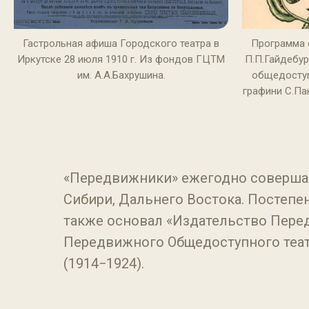
Гастрольная афиша Городского театра в
Программа 
Иркутске 28 июля 1910 г. Из фондов ГЦТМ
П.П.Гайдебур
им. А.А.Бахрушина.
общедоступ
графини С.П
«Передвижники» ежегодно совершали
Сибири, Дальнего Востока. Постепен
также основал «Издательство Перед
Передвижного Общедоступного театра
(1914−1924).