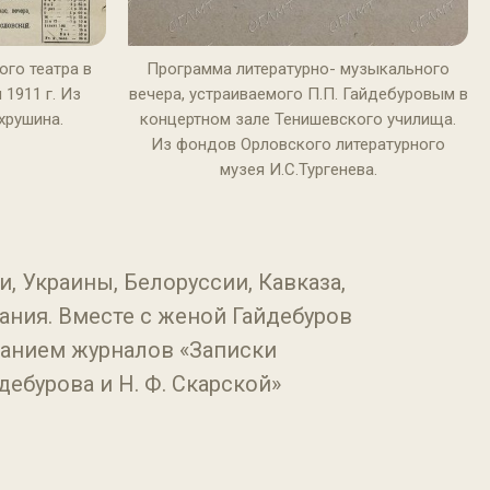
го театра в
Программа литературно- музыкального
 1911 г. Из
вечера, устраиваемого П.П. Гайдебуровым в
хрушина.
концертном зале Тенишевского училища.
Из фондов Орловского литературного
музея И.С.Тургенева.
 Украины, Белоруссии, Кавказа,
ания. Вместе с женой Гайдебуров
данием журналов «Записки
ебурова и Н. Ф. Скарской»