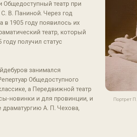
ли Общедоступный театр при
. В. Паниной. Через год
а в 1905 году появилось их
аматический театр, который
 году получил статус
йдебуров занимался
Репертуар Общедоступного
классике, а Передвижной театр
сы-новинки и для провинции, и
Портрет П.
 драматургию А. П. Чехова,