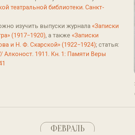
кой театральной библиотеки. Санкт-
ожно изучить выпуски журнала
«Записки
а» (1917−1920)
, а также
«Записки
ва и Н. Ф. Скарской» (1922−1924)
; статья:
/ Алконост. 1911. Кн. 1: Памяти Веры
41
ФЕВРАЛЬ