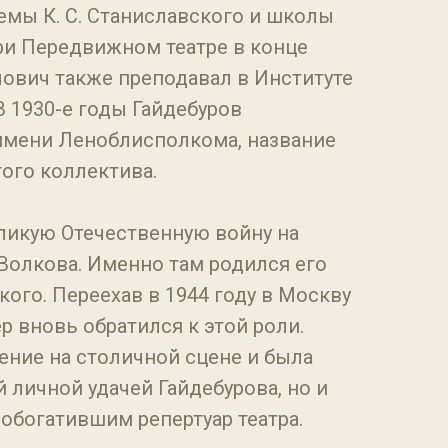
емы К. С. Станиславского и школы
ри Передвижном театре в конце
влович также преподавал в Институте
В 1930-е годы Гайдебуров
имени Леноблисполкома, название
того коллектива.
ликую Отечественную войну на
 Волкова. Именно там родился его
ого. Переехав в 1944 году в Москву
ер вновь обратился к этой роли.
ение на столичной сцене и была
личной удачей Гайдебурова, но и
богатившим репертуар театра.