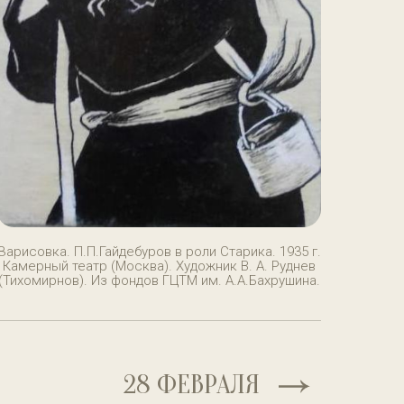
Зарисовка. П.П.Гайдебуров в роли Старика. 1935 г.
Камерный театр (Москва). Художник В. А. Руднев
(Тихомирнов). Из фондов ГЦТМ им. А.А.Бахрушина.
28 ФЕВРАЛЯ