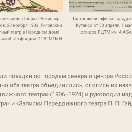
спектакля «Гроза». Режиссер
Гастрольная афиша Городско
ов. 23 ноября 1903. Лиговский
Кутаиси от 30 апреля, 1 мая
ный театр в Народном доме
фондов ГЦТМ им. А.А.Ба
аниной. Из фондов СПбГМТМИ.
 поездки по городам севера и центра России,
но оба театра объединились, слились их назв
вижного театра» (1906−1924) и руководил из
» и «Записки Передвижного театра П. П. Гайд