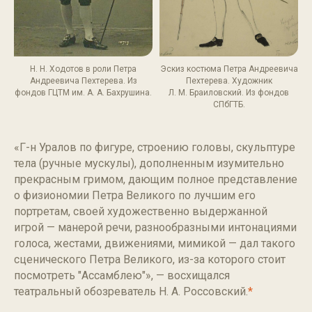
Н. Н. Ходотов в роли Петра
Эскиз костюма Петра Андреевича
Андреевича Пехтерева. Из
Пехтерева. Художник
фондов ГЦТМ им. А. А. Бахрушина.
Л. М. Браиловский. Из фондов
СПбГТБ.
«Г-н Уралов по фигуре, строению головы, скульптуре
тела (ручные мускулы), дополненным изумительно
прекрасным гримом, дающим полное представление
о физиономии Петра Великого по лучшим его
портретам, своей художественно выдержанной
игрой — манерой речи, разнообразными интонациями
голоса, жестами, движениями, мимикой — дал такого
сценического Петра Великого, из-за которого стоит
посмотреть "Ассамблею"», — восхищался
театральный обозреватель Н. А. Россовский.
*