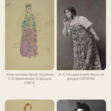
Эскиз костюма Фроси. Художник
М. А. Потоцкая в роли Фроси. Из
Л. М. Браиловский. Из фондов
фондов СПбГМТМИ.
СПбГТБ.