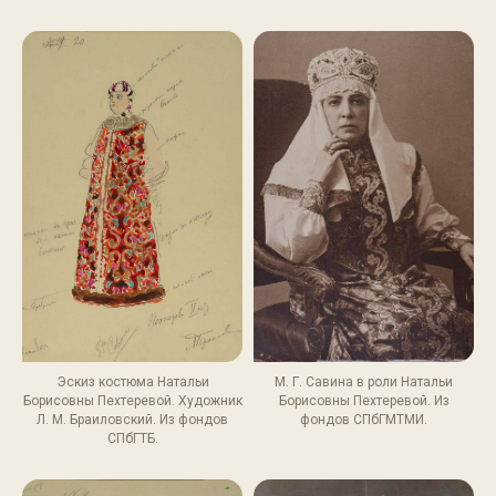
Эскиз костюма Натальи
М. Г. Савина в роли Натальи
Борисовны Пехтеревой. Художник
Борисовны Пехтеревой. Из
Л. М. Браиловский. Из фондов
фондов СПбГМТМИ.
СПбГТБ.