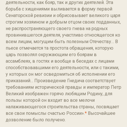
деятельности, как бояр, так и других деятелей. Эта
борьба с хищениями выливается в форму первой
Сенаторской ревизии и обрисовывает великого царя
строгим хозяином и добрым отцом своих подданных,
не распространяющего своего гнева на родных
провинившегося деятеля, участливо относящегося ко
всем лицам, могущим быть полезным Отечеству… В
пьесе отмечается та простота обращения, которую
царь позволял окружающим его боярам в
ассамблеях, в гостях и вообще в беседах с лицами
способствовавшими его деятельности, или с такими,
у которых он мог осведомиться об исполнении его
приказаний… Произведение Гнедича соответствует
требованиям исторической правды и император Петр
Великий изображен горячо любящим Родину, для
пользы которой он входит во все мелочи
налаживающегося строительства страны, посвящает
все свои помыслы счастью России».
*
Высочайшее
дозволение было получено.