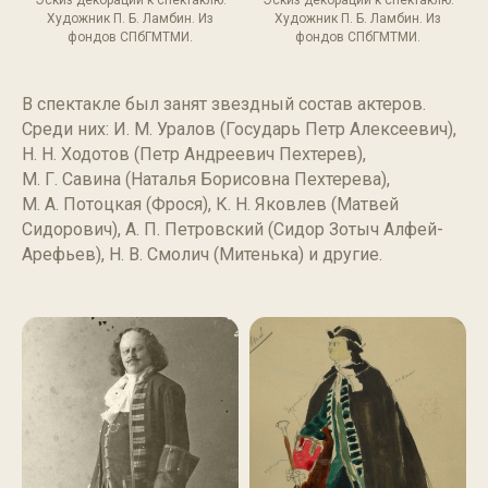
Эскиз декорации к спектаклю.
Эскиз декорации к спектаклю.
Художник П. Б. Ламбин. Из
Художник П. Б. Ламбин. Из
фондов СПбГМТМИ.
фондов СПбГМТМИ.
В спектакле был занят звездный состав актеров.
Среди них: И. М. Уралов (Государь Петр Алексеевич),
Н. Н. Ходотов (Петр Андреевич Пехтерев),
М. Г. Савина (Наталья Борисовна Пехтерева),
М. А. Потоцкая (Фрося), К. Н. Яковлев (Матвей
Сидорович), А. П. Петровский (Сидор Зотыч Алфей-
Арефьев), Н. В. Смолич (Митенька) и другие.