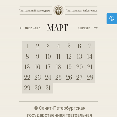
Театральный календарь
Театральный календарь
Театральная библиотека
Театральная библиотека
МАРТ
ФЕВРАЛЬ
ФЕВРАЛЬ
АПРЕЛЬ
АПРЕЛЬ
1
2
3
4
5
6
7
8
9
10
11
12
13
14
15
16
17
18
19
20
21
22
23
24
25
26
27
28
29
30
31
© Санкт-Петербургская
государственная театральная